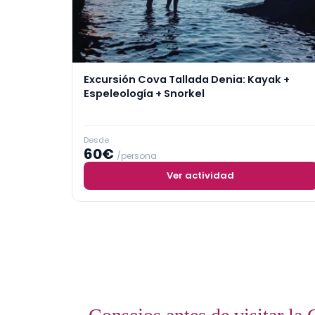
Excursión Cova Tallada Denia: Kayak +
Espeleología + Snorkel
Desde
60€
/persona
Ver actividad