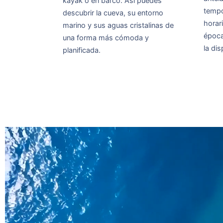
kayak o en barco. Así puedes
tempo
descubrir la cueva, su entorno
horar
marino y sus aguas cristalinas de
época
una forma más cómoda y
la di
planificada.