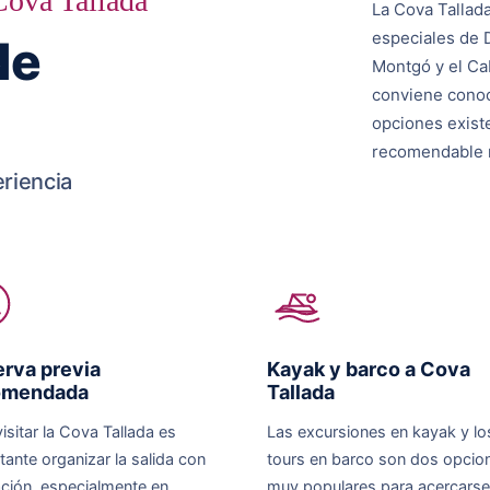
 Cova Tallada
La Cova Tallad
especiales de D
de
Montgó y el Cab
conviene conoc
opciones exist
recomendable r
eriencia
rva previa
Kayak y barco a Cova
omendada
Tallada
isitar la Cova Tallada es
Las excursiones en kayak y lo
tante organizar la salida con
tours en barco son dos opcio
ación, especialmente en
muy populares para acercarse 