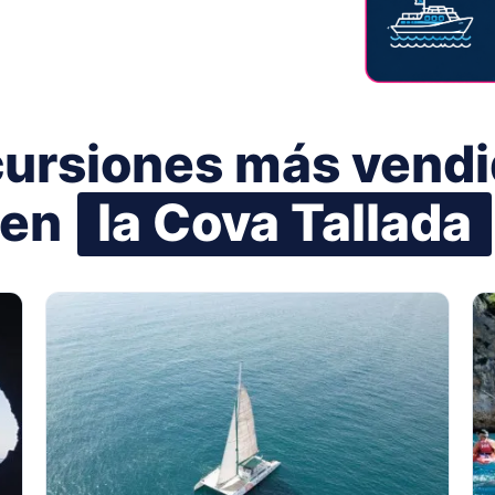
ursiones más vend
en
la Cova Tallada