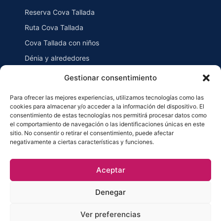
Reserva Cova Tallada
Ruta Cova Tallada
Cova Tallada con niños
Dénia y alrededores
Blog
Gestionar consentimiento
Para ofrecer las mejores experiencias, utilizamos tecnologías como las
cookies para almacenar y/o acceder a la información del dispositivo. El
CÓMO LLEGAR
consentimiento de estas tecnologías nos permitirá procesar datos como
el comportamiento de navegación o las identificaciones únicas en este
Cova Tallada Dénia
sitio. No consentir o retirar el consentimiento, puede afectar
Cova Tallada Jávea
negativamente a ciertas características y funciones.
Cómo llegar Cova Tallada
Aceptar
Denegar
© 2026 Cova
Desarrollado por
La Fábrica del
·
Tallada
SEO
Ver preferencias
Aviso legal
Privacidad
Cookies
Configurar cookies