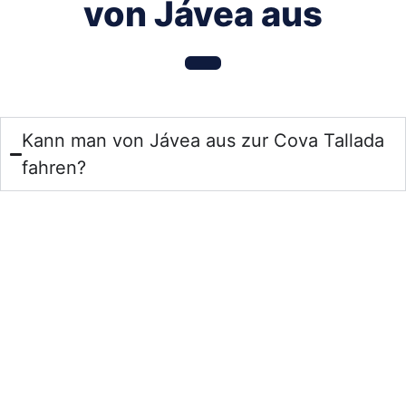
von Jávea aus
Kann man von Jávea aus zur Cova Tallada
fahren?
Ja, man kann einen Besuch der Cova Tallada von Jávea
aus organisieren, wobei man sich jedoch bewusst sein
sollte, dass sich die Höhle in der Umgebung des Cabo de
San Antonio, zwischen Jávea und Dénia, befindet. Wenn
Sie sich in Jávea aufhalten, können Sie nach Dénia oder
Les Rotes fahren, um dort Aktivitäten rund um die Cova
Tallada zu unternehmen, oder von Jávea aus eine
Wassersportaktivität wie beispielsweise einen Kajakverleih
nutzen, je nach Verfügbarkeit und Seegang.