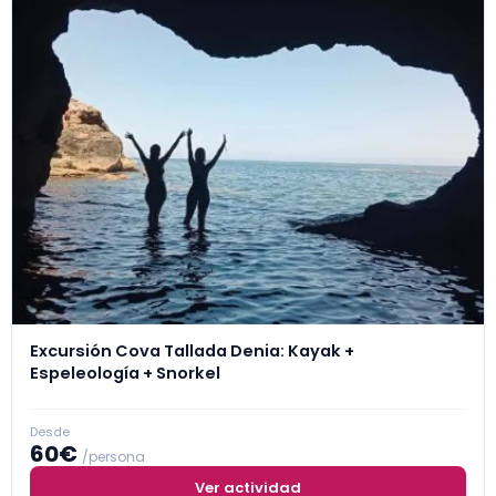
Excursión Cova Tallada Denia: Kayak +
Espeleología + Snorkel
Desde
60€
/persona
Ver actividad