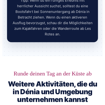
Tipp: Wenn du ein ruhiges Erlebnis mit
herrlicher Aussicht suchst, solltest du eine
Bootsfahrt bei Sonnenuntergang ab Dénia in
Betracht ziehen. Wenn du einen aktiveren
Ausflug bevorzugst, schau dir die Möglichkeiten
zum Kajakfahren oder die Wanderroute ab Les
Rotes an.
Runde deinen Tag an der Küste ab
Weitere Aktivitäten, die du
in Dénia und Umgebung
unternehmen kannst