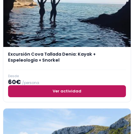
Excursión Cova Tallada Denia: Kayak +
Espeleología + Snorkel
Desde
60€
/persona
Ver actividad