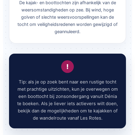
De kajak- en boottochten zijn afhankelijk van de
weersomstandigheden op zee. Bij wind, hoge
golven of slechte weersvoorspellingen kan de
tocht om veiligheidsredenen worden gewijzigd of
geannuleerd.
!
Tip: als je op zoek bent naar een rustige tocht
met prachtige uitzichten, kun je overwegen om
een boottocht bij zonsondergang vanuit Dénia
te boeken. Als je liever iets actievers wilt doen,
bekijk dan de mogelijkheden om te kajakken of
de wandelroute vanaf Les Rotes.