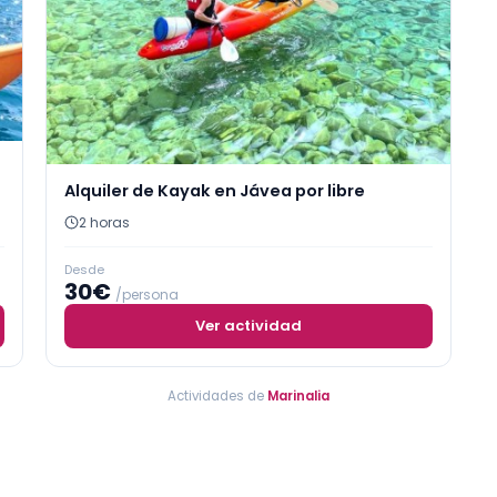
Alquiler de Kayak en Jávea por libre
2 horas
Desde
30€
/persona
Ver actividad
Actividades de
Marinalia