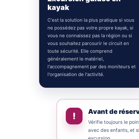
kayak
C'est la solution la plus pratique si vous
ne possédez pas votre propre kayak, si
vous ne connaissez pas la région ou si
vous souhaitez parcourir le circuit en
toute sécurité. Elle comprend
généralement le matériel,
l'accompagnement par des moniteurs et
l'organisation de l'activité.
Avant de réserve
!
Vérifie toujours le poi
avec des enfants, et s
excursion.