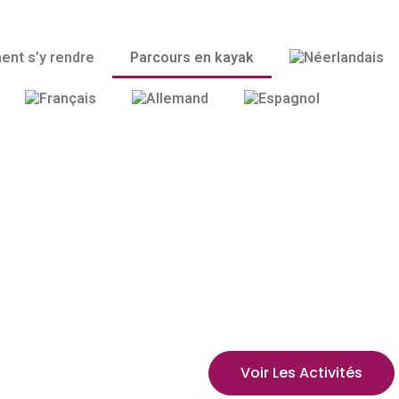
nt s’y rendre
Parcours en kayak
Découvrez comment 
kayak jusqu'à la C
ada :
de Dénia, où embarq
savoir avant de part
préférable de réser
guidée.
Voir Les Activités