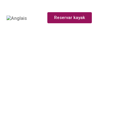
Reservar kayak
faire le parcours en
ova Tallada au départ
uer, ce qu'il faut
ir et quand il est
ver une excursion