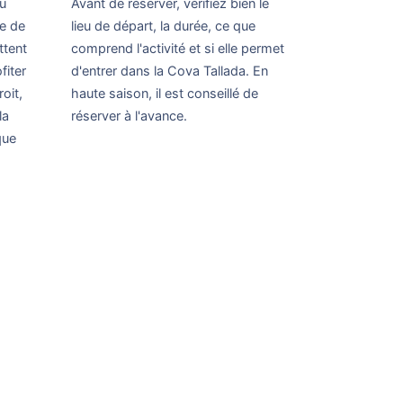
u
Avant de réserver, vérifiez bien le
e de
lieu de départ, la durée, ce que
ttent
comprend l'activité et si elle permet
fiter
d'entrer dans la Cova Tallada. En
oit,
haute saison, il est conseillé de
la
réserver à l'avance.
que